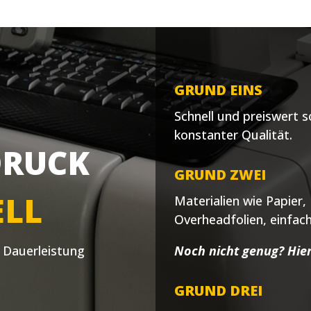
GRUND EINS
Schnell und preiswert s
konstanter Qualität.
DRUCK
GRUND ZWEI
ELL
Materialien wie Papier,
Overheadfolien, einfac
Noch nicht genug? Hier
 Dauerleistung
GRUND DREI