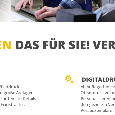
EN
DAS FÜR SIE! V

DIGITALDR
ffsetdruck.
Ab Auflage 1 in e
und große Auflagen.
Offsetdruck zu un
Für feinste Details
Personalisieren u
 Feinstraster.
den gezielten Ve
Vorabexemplare I