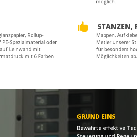
möglich.

STANZEN, 
lanzpapier, Rollup-
Mappen, Aufklebe
 PE-Spezialmaterial oder
Metier unserer S
 auf Leinwand mit
für besonders ho
rmatdruck mit 6 Farben
Möglichkeiten ab
GRUND EINS
Bewährte effektive Tec
Steuerung und Regelun