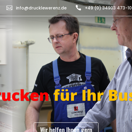


info@drucklewerenz.de
+49 (0) 34903 473-10
rucken
für Ihr Bu
Wir helfen Ihnen gern