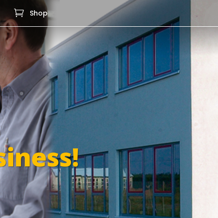

Shop
siness!